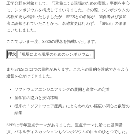
工学分野を対象として、「現場による現場のための実践」事例を中心
に、シンポジウムを構成してまいりました。その際、シンポジウムの
名称変更も検討いたしましたが、SPESとの名称が、関係者及び参加
者に認知されていたことから、名称変更は行わず、「SPES」のまま
にいたしました。
ここではいま一度、SPESの理念を掲載いたします。
理念
「現場による現場のためのシンポジウム」
またSPESには3つの目的があります。これらの目的を達成できるよう
運営を心がけてきました。
ソフトウェアエンジニアリングの展開と産業への定着
産学官の協力と技術移転
従来の「ソフトウェア産業」にとらわれない幅広い関心と叡智の
結集
SPESは毎年重点テーマがありました。重点テーマに沿った基調講
演、パネルディスカッションもシンポジウムの目玉のひとつでした。