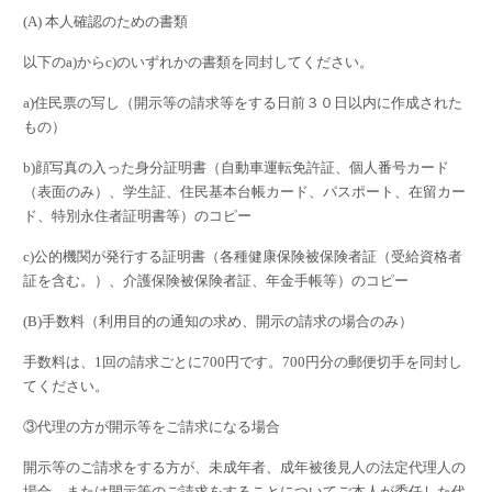
(A)
本人確認のための書類
以下の
a)
から
c)
のいずれかの書類を同封してください。
a)
住民票の写し（開示等の請求等をする日前３０日以内に作成された
もの）
b)
顔写真の入った身分証明書（自動車運転免許証、個人番号カード
（表面のみ）、学生証、住民基本台帳カード、パスポート、在留カー
ド、特別永住者証明書等）のコピー
c)
公的機関が発行する証明書（各種健康保険被保険者証（受給資格者
証を含む。）、介護保険被保険者証、年金手帳等）のコピー
(B)
手数料（利用目的の通知の求め、開示の請求の場合のみ）
手数料は、
1
回の請求ごとに
700
円です。
700
円分の郵便切手を同封し
てください。
③代理の方が開示等をご請求になる場合
開示等のご請求をする方が、未成年者、成年被後見人の法定代理人の
場合、または開示等のご請求をすることについてご本人が委任した代