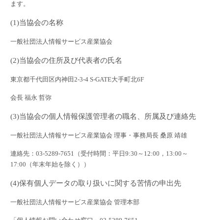
ます。
(1)
当協会の名称
一般社団法人情報サービス産業協会
(2)
当協会の住所及び代表者の氏名
東京都千代田区内神田
2-3-4
S-GATE
大手町北
6F
会長 福永 哲弥
(3)
当協会の個人情報保護管理者の職名、所属及び連絡先
一般社団法人情報サービス産業協会 理事・事務局長 桑原 靖雄
連絡先：
03-5289-7651
（受付時間：平日
9:30
～
12:00
，
13:00
～
17:00
（年末年始を除く））
(4)
保有個人データの取り扱いに関する苦情の申出先
一般社団法人情報サービス産業協会 管理本部