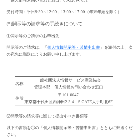
「個人情報お問い合わせ窓口」
03-5289-7651
受付時間：平日
9:30
～
12:00
，
13:00
～
17:00
（年末年始を除く）
(5)
開示等の請求等の手続きについて
①開示等のご請求のお申出先
開示等のご請求は、「
個人情報開示等・苦情申出書
」を添付の上、次
の宛先に郵送によりお願い申し上げます。
一般社団法人情報サービス産業協会
名称
管理本部 個人情報お問い合わせ窓口
〒101-0047
住所
東京都千代田区内神田2-3-4 S-GATE大手町北6F
②開示等の請求等に際して提出すべき書類等
以下の書類を①の「個人情報開示等・苦情申出書」とともに郵送くだ
さい。