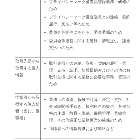
プライバシーマーク審査員登録業務・研修の
ため
プライバシーマーク審査委員との連絡、契約
履行、支払い等のため
委員会等開催にあたる、委員委嘱のため
委員会等運営に関する連絡、情報提供、謝金
支払いのため
取引先様から
取引先様との連絡、取引・契約の履行・管
取得する個人
理、支払・請求、情報提供およびその他のお
情報
取引先様に関する業務に必要な事務・管理の
ため
従業者から取
業務上の連絡、報酬の計算・決定・支払、社
得する個人情
会保険関係手続き、福利厚生の提供、各種台
報（含む、退
帳の作成、教育・訓練、雇用管理、業績管
職者）
理、その他適正な業務運営の確保のため
退職者への情報提供および連絡など