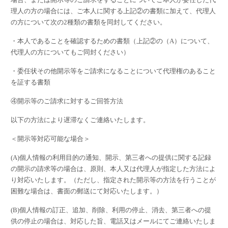
理人の方の場合には、ご本人に関する上記②の書類に加えて、代理人
の方について次の
2
種類の書類を同封してください。
・本人であることを確認するための書類（上記②の（
A
）について、
代理人の方についてもご同封ください）
・委任状その他開示等をご請求になることについて代理権のあること
を証する書類
④開示等のご請求に対するご回答方法
以下の方法により遅滞なくご連絡いたします。
＜開示等対応可能な場合＞
(A)
個人情報の利用目的の通知、開示、第三者への提供に関する記録
の開示の請求等の場合は、原則、本人又は代理人が指定した方法によ
り対応いたします。（ただし、指定された開示等の方法を行うことが
困難な場合は、書面の郵送にて対応いたします。）
(B)
個人情報の訂正、追加、削除、利用の停止、消去、第三者への提
供の停止の場合は、対応した旨、電話又はメールにてご連絡いたしま