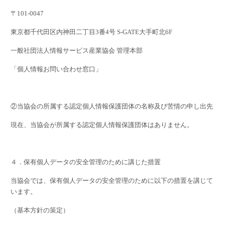
〒
101-0047
東京都千代田区内神田二丁目
3
番
4
号
S-GATE
大手町北
6F
一般社団法人情報サービス産業協会 管理本部
「個人情報お問い合わせ窓口」
②当協会の所属する認定個人情報保護団体の名称及び苦情の申し出先
現在、当協会が所属する認定個人情報保護団体はありません。
４．保有個人データの安全管理のために講じた措置
当協会では、保有個人データの安全管理のために以下の措置を講じて
います。
（基本方針の策定）