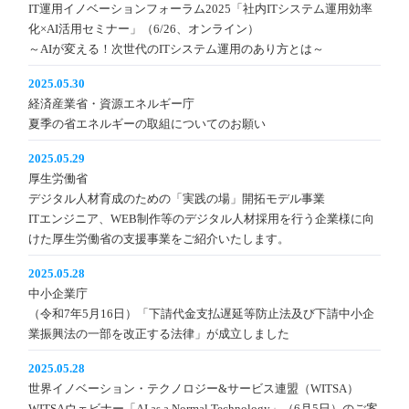
IT運用イノベーションフォーラム2025「社内ITシステム運用効率
化×AI活用セミナー」（6/26、オンライン）
～AIが変える！次世代のITシステム運用のあり方とは～
2025.05.30
経済産業省・資源エネルギー庁
夏季の省エネルギーの取組についてのお願い
2025.05.29
厚生労働省
デジタル人材育成のための「実践の場」開拓モデル事業
ITエンジニア、WEB制作等のデジタル人材採用を行う企業様に向
けた厚生労働省の支援事業をご紹介いたします。
2025.05.28
中小企業庁
（令和7年5月16日）「下請代金支払遅延等防止法及び下請中小企
業振興法の一部を改正する法律」が成立しました
2025.05.28
世界イノベーション・テクノロジー&サービス連盟（WITSA）
WITSAウェビナー「AI as a Normal Technology」（6月5日）のご案