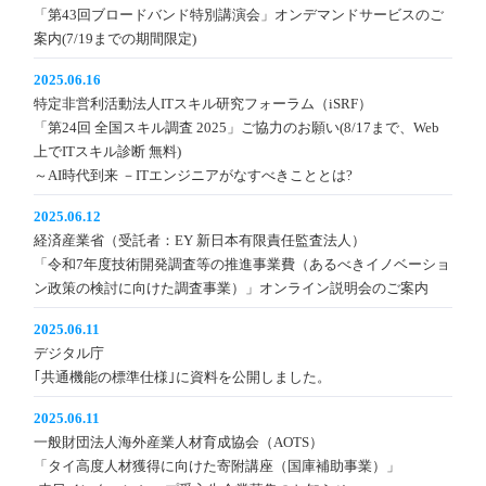
「第43回ブロードバンド特別講演会」オンデマンドサービスのご
案内(7/19までの期間限定)
2025.06.16
特定非営利活動法人ITスキル研究フォーラム（iSRF）
「第24回 全国スキル調査 2025」ご協力のお願い(8/17まで、Web
上でITスキル診断 無料)
～AI時代到来 －ITエンジニアがなすべきこととは?
2025.06.12
経済産業省（受託者：EY 新日本有限責任監査法人）
「令和7年度技術開発調査等の推進事業費（あるべきイノベーショ
ン政策の検討に向けた調査事業）」オンライン説明会のご案内
2025.06.11
デジタル庁
｢共通機能の標準仕様｣に資料を公開しました。
2025.06.11
一般財団法人海外産業人材育成協会（AOTS）
「タイ高度人材獲得に向けた寄附講座（国庫補助事業）」