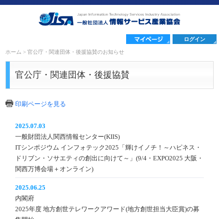
ログイン
ホーム
>
官公庁・関連団体・後援協賛のお知らせ
官公庁・関連団体・後援協賛
印刷ページを見る
2025.07.03
一般財団法人関西情報センター(KIIS)
ITシンポジウム インフォテック2025「輝けイノチ！～ハピネス・
ドリブン・ソサエティの創出に向けて～」(9/4・EXPO2025 大阪・
関西万博会場＋オンライン)
2025.06.25
内閣府
2025年度 地方創世テレワークアワード(地方創世担当大臣賞)の募