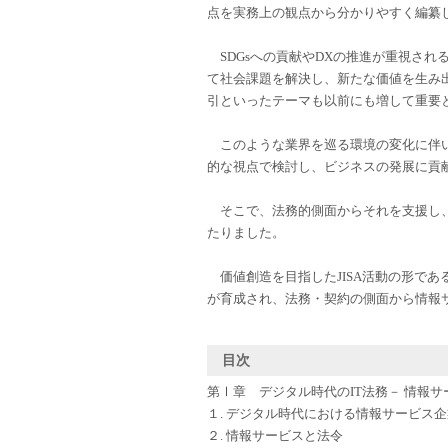
点を実務上の観点から分かりやすく編纂
SDGsへの貢献やDXの推進が重視され
て社会課題を解決し、新たな価値を生み
引といったテーマも以前にも増して重要
このような業界を巡る環境の変化に伴い
的な視点で検討し、ビジネスの発展に貢
そこで、法務的側面からそれを支援し、
たりました。
価値創造を目指したJISA活動の形で
が育成され、法務・契約の側面から情報
目次
第Ⅰ章 デジタル時代のIT法務－ 情報
１. デジタル時代における情報サービス
２. 情報サービスと法令