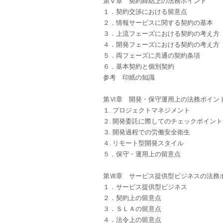
第Ⅴ章 契約締結上の法務ポイント
１．契約交渉における留意点
２．情報サービスに関する契約の基本
３．上流フェーズにおける契約の考え方
４．開発フェーズにおける契約の考え方
５．両フェーズに共通の契約条項
６．基本契約と個別契約
参考 印紙の知識
第Ⅵ章 開発・保守運用上の法務ポイン
１. プロジェクトマネジメント
２. 開発委託に際してのチェックポイント
３. 開発過程での労働安全衛生
４. リモート型開発スタイル
５．保守・運用上の留意点
第Ⅶ章 サービス提供型ビジネスの法務
１．サービス提供型ビジネス
２．契約上の留意点
３．ＳＬＡの留意点
４．法令上の留意点