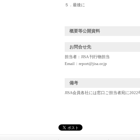
５．最後に
概要等公開資料
お問合せ先
担当者：JISA 刊行物担当
Email：report@jisa.or.jp
備考
JISA会員各社には窓口ご担当者宛に202