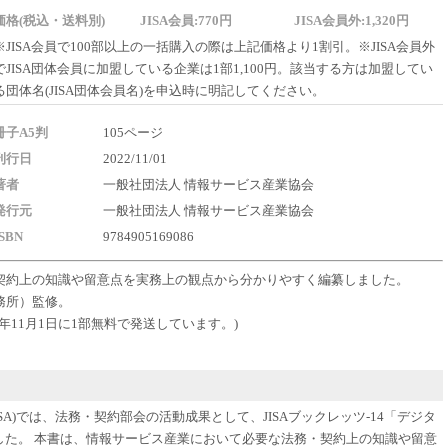
価格(税込・送料別)
JISA会員:770円
JISA会員外:1,320円
※JISA会員で100部以上の一括購入の際は上記価格より1割引。※JISA会員外
でJISA団体会員に加盟している企業は1部1,100円。該当する方は加盟してい
る団体名(JISA団体会員名)を申込時に明記してください。
冊子A5判
105ページ
刊行日
2022/11/01
著者
一般社団法人 情報サービス産業協会
発行元
一般社団法人 情報サービス産業協会
ISBN
9784905169086
契約上の知識や留意点を実務上の観点から分かりやすく編纂しました。
務所）監修。
2年11月1日に1部無料で発送しています。)
A)では、法務・契約部会の活動成果として、JISAブックレッツ-14「デジタ
した。 本書は、情報サービス産業において必要な法務・契約上の知識や留意