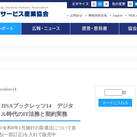
お問合せ
事務局所在地
English
WEB
ooklets14
部
カートに入れる
JISAブックレッツ14 デジタ
ル時代のIT法務と契約実務
※令和8年1月施行の取適法について差
込(一部訂正)を入れて販売中