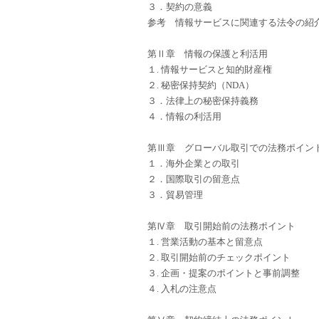
３．契約の意義
参考 情報サービスに関連する法令の紹
第Ⅱ章 情報の保護と利活用
１. 情報サービスと知的財産権
２. 秘密保持契約（NDA）
３．法律上の秘密保持義務
４．情報の利活用
第Ⅲ章 グローバル取引での法務ポイン
１．海外企業との取引
２．国際取引の留意点
３．貿易管理
第Ⅳ章 取引開始前の法務ポイント
１. 営業活動の基本と留意点
２. 取引開始前のチェックポイント
３. 企画・提案のポイントと事前調整
４. 入札の注意点