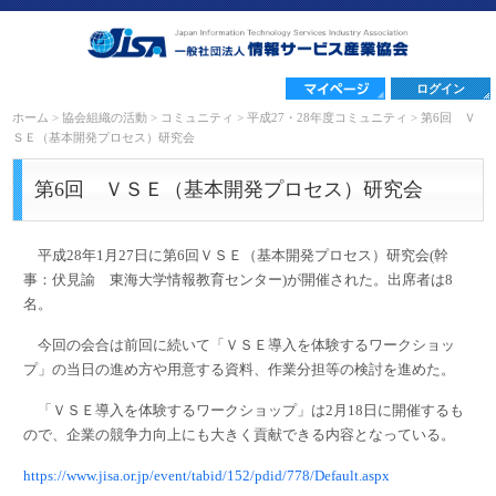
ログイン
ホーム
>
協会組織の活動
>
コミュニティ
>
平成27・28年度コミュニティ
>
第6回 Ｖ
ＳＥ（基本開発プロセス）研究会
第6回 ＶＳＥ（基本開発プロセス）研究会
平成28年1月27日に第6回ＶＳＥ（基本開発プロセス）研究会(幹
事：伏見諭 東海大学情報教育センター)が開催された。出席者は8
名。
今回の会合は前回に続いて「ＶＳＥ導入を体験するワークショッ
プ」の当日の進め方や用意する資料、作業分担等の検討を進めた。
「ＶＳＥ導入を体験するワークショップ」は2月18日に開催するも
ので、企業の競争力向上にも大きく貢献できる内容となっている。
https://www.jisa.or.jp/event/tabid/152/pdid/778/Default.aspx