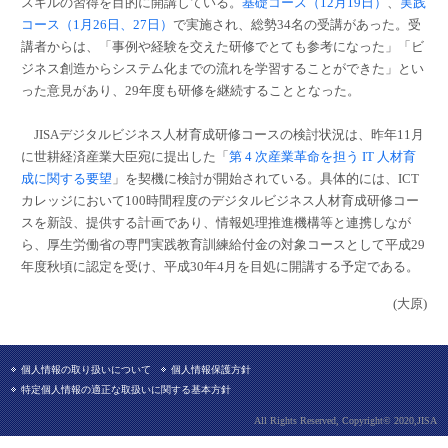
スキルの習得を目的に開講している。
基礎コース（12月19日）
、
実践
コース（1月26日、27日）
で実施され、総勢34名の受講があった。受
講者からは、「事例や経験を交えた研修でとても参考になった」「ビ
ジネス創造からシステム化までの流れを学習することができた」とい
った意見があり、29年度も研修を継続することとなった。
JISAデジタルビジネス人材育成研修コースの検討状況は、昨年11月
に世耕経済産業大臣宛に提出した「
第 4 次産業革命を担う IT 人材育
成に関する要望
」を契機に検討が開始されている。具体的には、ICT
カレッジにおいて100時間程度のデジタルビジネス人材育成研修コー
スを新設、提供する計画であり、情報処理推進機構等と連携しなが
ら、厚生労働省の専門実践教育訓練給付金の対象コースとして平成29
年度秋頃に認定を受け、平成30年4月を目処に開講する予定である。
(大原)
個人情報の取り扱いについて
個人情報保護方針
特定個人情報の適正な取扱いに関する基本方針
All Rights Reserved, Copyright© 2020,JISA