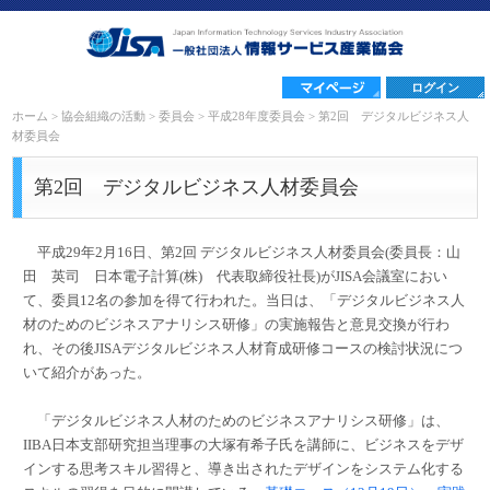
ログイン
ホーム
>
協会組織の活動
>
委員会
>
平成28年度委員会
>
第2回 デジタルビジネス人
材委員会
第2回 デジタルビジネス人材委員会
平成29年2月16日、第2回 デジタルビジネス人材委員会(委員長：山
田 英司 日本電子計算(株) 代表取締役社長)がJISA会議室におい
て、委員12名の参加を得て行われた。当日は、「デジタルビジネス人
材のためのビジネスアナリシス研修」の実施報告と意見交換が行わ
れ、その後JISAデジタルビジネス人材育成研修コースの検討状況につ
いて紹介があった。
「デジタルビジネス人材のためのビジネスアナリシス研修」は、
IIBA日本支部研究担当理事の大塚有希子氏を講師に、ビジネスをデザ
インする思考スキル習得と、導き出されたデザインをシステム化する