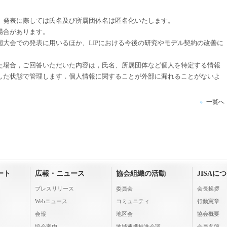
が、発表に際しては氏名及び所属団体名は匿名化いたします。
く場合があります。
全国大会での発表に用いるほか、LIPにおける今後の研究やモデル契約の改善に
た場合，ご回答いただいた内容は，氏名、所属団体など個人を特定する情報
した状態で管理します．個人情報に関することが外部に漏れることがないよ
一覧へ
ート
広報・ニュース
協会組織の活動
JISAに
プレスリリース
委員会
会長挨拶
Webニュース
コミュニティ
行動憲章
会報
地区会
協会概要
協会案内
地域連携推進会議
会員名簿