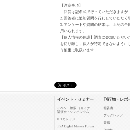
【注意事項】
1. 回答は記名式で行っていただきます
2. 回答者に追加質問を行わせていただ
3. アンケートや質問の結果は、上記の
用いられます。
【個人情報の保護】調査に参加いただい
を切り離し，個人が特定できないように
う慎重に取扱います．
イベント・セミナー
刊行物・レポ
イベント検索 （セミナー・
報告書
講演会・シンポジウム）
ブックレッツ
ICTカレッジ
書籍
JISA Digital Masters Forum
その他