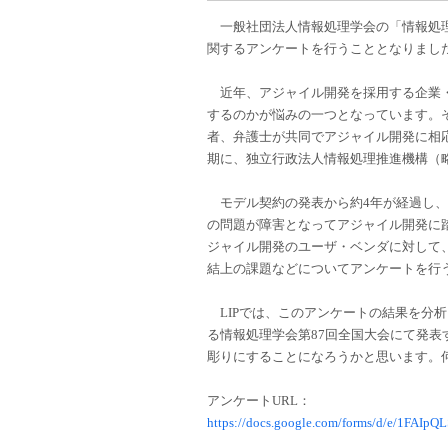
一般社団法人情報処理学会の「情報処理
関するアンケートを行うこととなりまし
近年、アジャイル開発を採用する企業・
するのかが悩みの一つとなっています。そ
者、弁護士が共同でアジャイル開発に相応
期に、独立行政法人情報処理推進機構（略
モデル契約の発表から約4年が経過し、
の問題が障害となってアジャイル開発に踏
ジャイル開発のユーザ・ベンダに対して
結上の課題などについてアンケートを行
LIPでは、このアンケートの結果を分析し
る情報処理学会第87回全国大会にて発
彫りにすることになろうかと思います。
アンケートURL：
https://docs.google.com/forms/d/e/1F