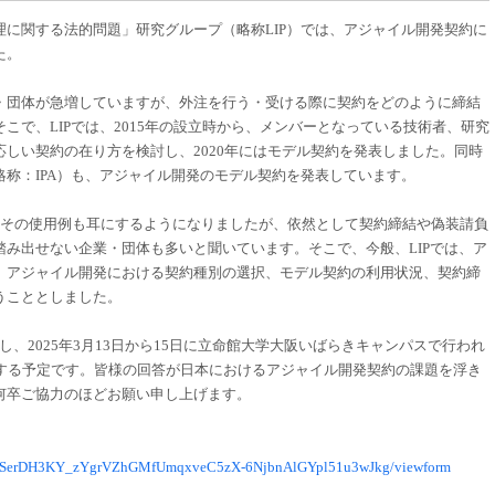
に関する法的問題」研究グループ（略称LIP）では、アジャイル開発契約に
た。
団体が急増していますが、外注を行う・受ける際に契約をどのように締結
こで、LIPでは、2015年の設立時から、メンバーとなっている技術者、研究
しい契約の在り方を検討し、2020年にはモデル契約を発表しました。同時
称：IPA）も、アジャイル開発のモデル契約を発表しています。
その使用例も耳にするようになりましたが、依然として契約締結や偽装請負
み出せない企業・団体も多いと聞いています。そこで、今般、LIPでは、ア
、アジャイル開発における契約種別の選択、モデル契約の利用状況、契約締
うこととしました。
、2025年3月13日から15日に立命館大学大阪いばらきキャンパスで行われ
表する予定です。皆様の回答が日本におけるアジャイル開発契約の課題を浮き
何卒ご協力のほどお願い申し上げます。
AIpQLSerDH3KY_zYgrVZhGMfUmqxveC5zX-6NjbnAlGYpl51u3wJkg/viewform