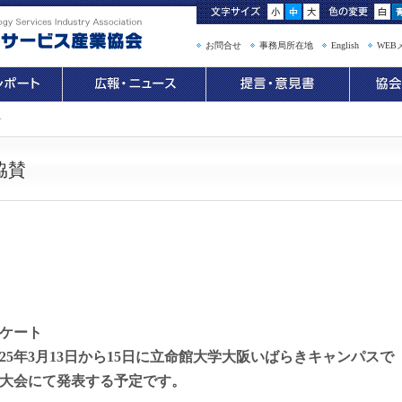
お問合せ
事務局所在地
English
WEB
せ
協賛
ケート
25年3月13日から15日に立命館大学大阪いばらきキャンパスで
国大会にて発表する予定です。