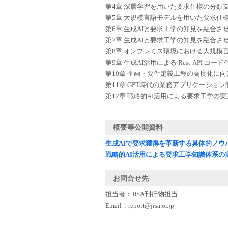
第4章 深層学習を用いた要求仕様の分類
第5章 大規模言語モデルを用いた要求仕
第6章 生成AIと要求工学の知見を融合さ
第7章 生成AIと要求工学の知見を融合
第8章 オンプレミス環境における大規模
第9章 生成AI活用による Rest-API コ
第10章 企画・要件定義工程の高度化に向
第11章 GPT時代の業務アプリケーショ
第12章 戦略的AI活用による要求工学の
概要等公開資料
生成AIで要求獲得を革新する具体的ノウ
戦略的AI活用による要求工学知識体系の
お問合せ先
担当者：JISA刊行物担当
Email：report@jisa.or.jp