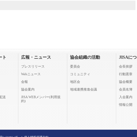
ート
広報・ニュース
協会組織の活動
JISAに
プレスリリース
委員会
会長挨拶
Webニュース
コミュニティ
行動憲章
会報
地区会
協会概要
協会案内
地域連携推進会議
会員名簿
配送
JISA WEBメンバー(利用規
入会案内
約)
情報公開