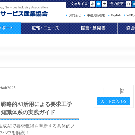
お問合せ
事務局所在地
English
WEB
ebok2025
部
カートに入れる
戦略的AI活用による要求工学
知識体系の実践ガイド
生成AIで要求獲得を革新する具体的ノ
ウハウを解説！