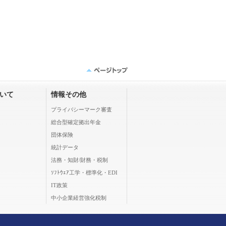
ついて
情報その他
プライバシーマーク審査
総合型確定拠出年金
団体保険
統計データ
法務・知財/財務・税制
ｿﾌﾄｳｪｱ工学・標準化・EDI
IT政策
中小企業経営強化税制