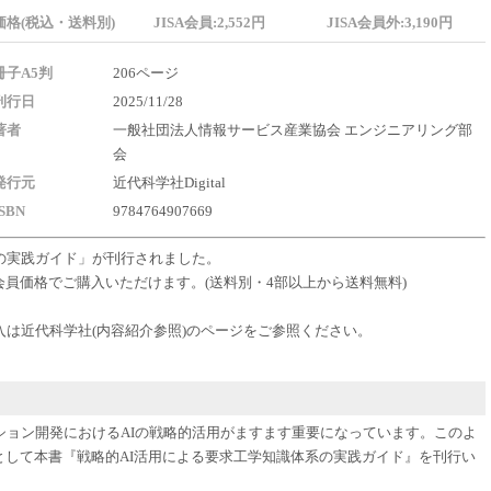
価格(税込・送料別)
JISA会員:2,552円
JISA会員外:3,190円
冊子A5判
206ページ
刊行日
2025/11/28
著者
一般社団法人情報サービス産業協会 エンジニアリング部
会
発行元
近代科学社Digital
ISBN
9784764907669
の実践ガイド」が刊行されました。
会員価格でご購入いただけます。(送料別・4部以上から送料無料)
は近代科学社(内容紹介参照)のページをご参照ください。
ション開発におけるAIの戦略的活用がますます重要になっています。このよ
弾として本書『戦略的AI活用による要求工学知識体系の実践ガイド』を刊行い