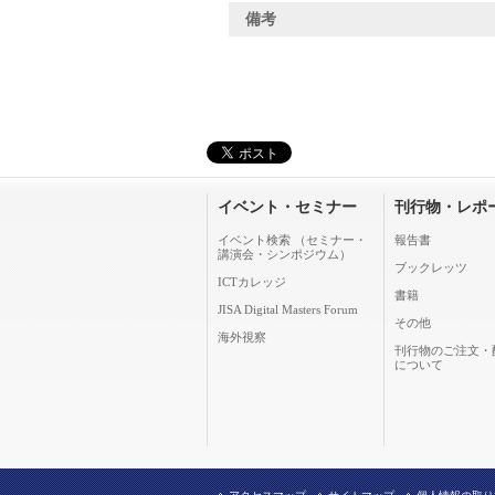
備考
イベント・セミナー
刊行物・レポ
イベント検索 （セミナー・
報告書
講演会・シンポジウム）
ブックレッツ
ICTカレッジ
書籍
JISA Digital Masters Forum
その他
海外視察
刊行物のご注文・
について