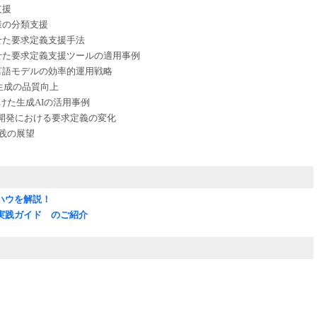
支援
様の分類支援
せた要求定義支援手法
させた要求定義支援ツールの適用事例
言語モデルの効率的運用戦略
ード生成の品質向上
けた生成AIの活用事例
ン開発における要求定義の変化
実践の展望
ハウを解説！
実践ガイド のご紹介