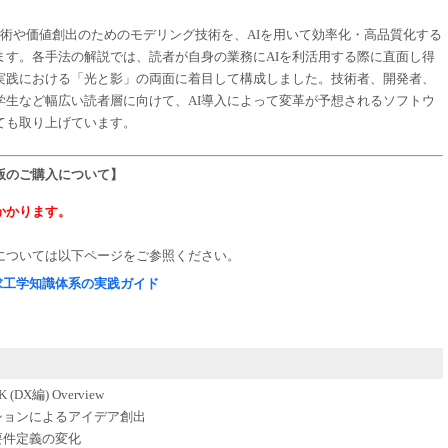
術や価値創出のためのモデリング技術を、AIを用いて効率化・高品質化する
ます。各手法の解説では、読者が自身の業務にAIを利活用する際に直面し得
実践における「光と影」の両面に着目して構成しました。技術者、開発者、
学生など幅広い読者層に向けて、AI導入によって変革が予想されるソフトウ
ても取り上げています。
版のご購入について】
かかります。
については以下ページをご参照ください。
要求工学知識体系の実践ガイド
X編) Overview
ーションによるアイデア創出
要件定義の変化