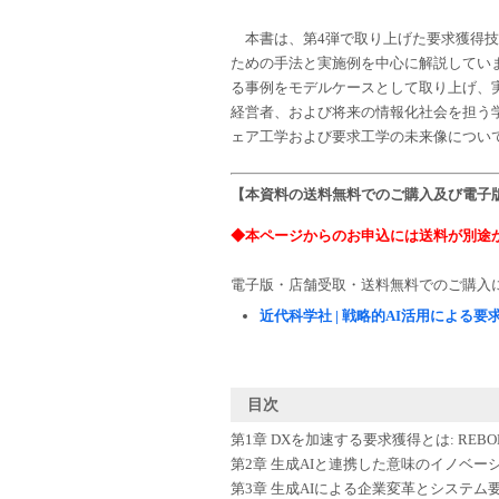
本書は、第4弾で取り上げた要求獲得技
ための手法と実施例を中心に解説してい
る事例をモデルケースとして取り上げ、
経営者、および将来の情報化社会を担う
ェア工学および要求工学の未来像につい
【本資料の送料無料でのご購入及び電子
◆本ページからのお申込には送料が別途
電子版・店舗受取・送料無料でのご購入
近代科学社 | 戦略的AI活用による
目次
第1章 DXを加速する要求獲得とは: REBOK (D
第2章 生成AIと連携した意味のイノベ
第3章 生成AIによる企業変革とシステム