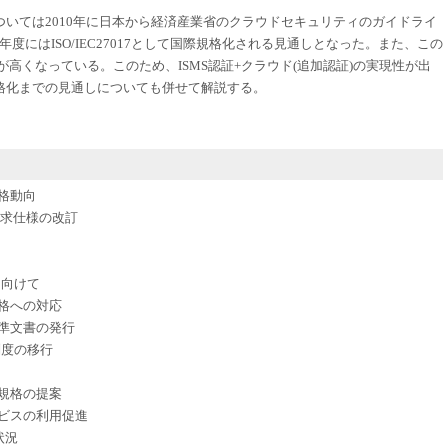
いては2010年に日本から経済産業省のクラウドセキュリティのガイドライ
5年度にはISO/IEC27017として国際規格化される見通しとなった。また、この
が高くなっている。このため、ISMS認証+クラウド(追加認証)の実現性が出
格化までの見通しについても併せて解説する。
規格動向
要求仕様の改訂
に向けて
規格への対応
基準文書の発行
価制度の移行
準規格の提案
ービスの利用促進
議状況