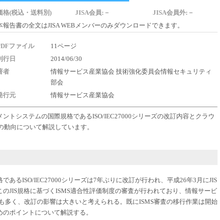
価格(税込・送料別)
JISA会員:－
JISA会員外:－
本報告書の全文はJISA WEBメンバーのみダウンロードできます。
PDFファイル
11ページ
刊行日
2014/06/30
著者
情報サービス産業協会 技術強化委員会情報セキュリティ
部会
発行元
情報サービス産業協会
トシステムの国際規格であるISO/IEC27000シリーズの改訂内容とクラウ
017の動向について解説しています。
るISO/IEC27000シリーズは7年ぶりに改訂が行われ、平成26年3月にJIS
のJIS規格に基づくISMS適合性評価制度の審査が行われており、情報サービ
者も多く、改訂の影響は大きいと考えられる。既にISMS審査の移行作業は開始
めのポイントについて解説する。