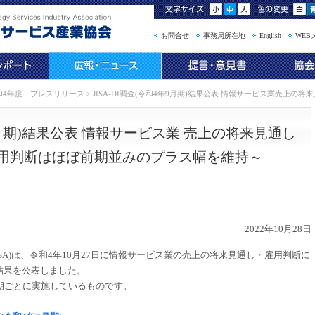
お問合せ
事務局所在地
English
WEB
和4年度 プレスリリース
>
JISA-DI調査(令和4年9月期)結果公表 情報サービス業売上の
年9月期)結果公表 情報サービス業 売上の将来見通し
雇用判断はほぼ前期並みのプラス幅を維持～
2022年10月28日
SA)は、令和4年10月27日に情報サービス業の売上の将来見通し・雇用判断に
」の結果を公表しました。
期ごとに実施しているものです。