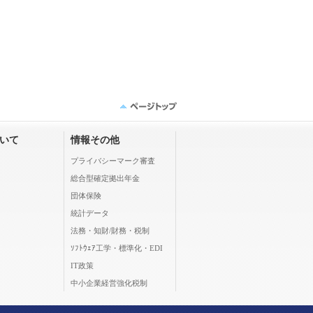
ついて
情報その他
プライバシーマーク審査
総合型確定拠出年金
団体保険
統計データ
法務・知財/財務・税制
ｿﾌﾄｳｪｱ工学・標準化・EDI
IT政策
中小企業経営強化税制