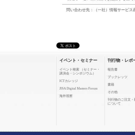
問い合わせ先：（一社）情報サービス
イベント・セミナー
刊行物・レポ
イベント検索 （セミナー・
報告書
講演会・シンポジウム）
ブックレッツ
ICTカレッジ
書籍
JISA Digital Masters Forum
その他
海外視察
刊行物のご注文・
について