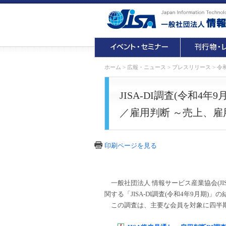
ホーム
>
広報・ニュース
>
プレスリリース
>
令
JISA-DI調査(令和4
／雇用判断 ～売上、
印刷ページを見る
一般社団法人 情報サービス産業協会(JI
関する「JISA-DI調査(令和4年9月期)
この調査は、主要な会員を対象に四半