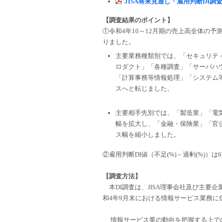
JISA将来見通し・雇用判断DI調査
【調査結果のポイント】
①令和4年10～12月期の売上高全体の予測
りました。
主要業務種類別では、「セキュリテ
ロダクト」「各種調査」「サーバハ
「計算事務等情報処理」「システム
スへと転じました。
主要相手先別では、「製造業」「電
幅を拡大し、「金融・保険業」「官
ス幅を縮小しました。
②雇用判断DI値（不足(%)－過剰(%)
【調査方法】
本DI調査は、JISA理事会社及び主要企
和4年9月末における情報サービス業務
情報サービス業の動向を把握する上で