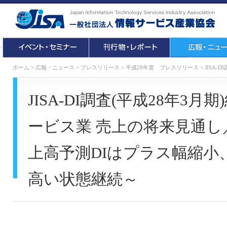
ホーム
>
広報・ニュース
>
プレスリリース
>
平成28年度 プレスリリース
>
JISA
JISA-DI調査(平成28年3月
ービス業 売上の将来見通し
上高予測DIはプラス幅縮小
高い状態継続～