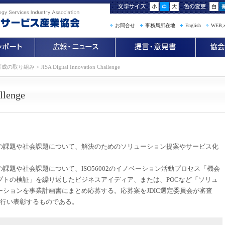
お問合せ
事務局所在地
English
WEB
材育成の取り組み
>
JISA Digital Innovation Challenge
llenge
の課題や社会課題について、解決のためのソリューション提案やサービス化
課題や社会課題について、ISO56002のイノベーション活動プロセス「機会
プトの検証」を繰り返したビジネスアイディア、または、POCなど「ソリュ
ションを事業計画書にまとめ応募する。応募案をJDIC選定委員会が審査
を行い表彰するものである。