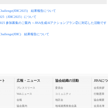
ion Challenge(JDIC2025) 結果報告について
lenge2025（JDIC2025）について
 Challenge 2025 参加募集のご案内 ～JISA生成AIアクションプラン②に対応した活動です
ion Challenge(JDIC) 結果報告について
ート
広報・ニュース
協会組織の活動
JISAに
プレスリリース
委員会
会長挨拶
Webニュース
コミュニティ
行動憲章
会報
地区会
協会概要
協会案内
地域連携推進会議
会員名簿