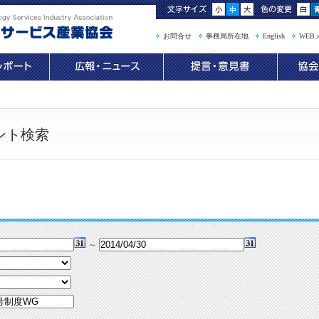
お問合せ
事務局所在地
English
WEB
ント検索
～