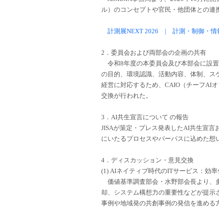
ル）のコンセプトや官民・他団体との連携
計測展NEXT 2026 | 計測・制御
2．委員会および両部会の企画の共有
令和8年度の本委員会及び本部会に設置
の目的、環境認識、活動内容、体制、ス
経営に対応するため、CAIO（チーフA
交換が行われた。
3．AI共生宣言について の報告
JISAが策定・プレス発表したAI共生
にいたるプロセスやパーパスに込めた想
4．ディスカッション・意見交換
(1) AIネイティブ時代のITサービス：
価値基準調査部会・水野部会長より、多
却、システム構想力の重要性などが提示さ
事例や地域発の共創事例の発信を進める