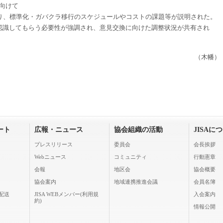
に向けて
、標準化・ガバクラ移行のスケジュールやコストの課題等が説明された。
再認識してもらう必要性が強調され、意見交換に向けた調整状況が共有され
（木幡）
ート
広報・ニュース
協会組織の活動
JISAに
プレスリリース
委員会
会長挨拶
Webニュース
コミュニティ
行動憲章
会報
地区会
協会概要
協会案内
地域連携推進会議
会員名簿
配送
JISA WEBメンバー(利用規
入会案内
約)
情報公開