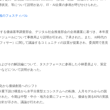
状況、等について説明があり、IT・AI企業の参画が呼びかけられた。
・情報のフェスティバル
する価値基準調査部会、デジタル社会推進部会の企画書案に基づき、本年度
ケジュールについて事務局より説明が行われ、了承された。また、AI時代の
Iオフィサー）に関して議論するコミュニティの設置が提案され、委員間で意見
宣言およびその解説編について、タスクフォースに参画した小林委員より、策定
いなどについて説明があった。
効率化から価値創造へのシフト
重下請け構造から水平分業型エコシステムへの転換、人月モデルからの脱
れた。今期は中堅・中小・地方企業にフォーカスし、価値を測るKPIの実践
方針が示され、議論が行われた。