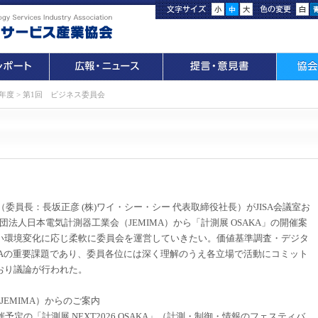
)年度
>
第1回 ビジネス委員会
（委員長：長坂正彦 (株)ワイ・シー・シー 代表取締役社長）がJISA会議室お
団法人日本電気計測器工業会（JEMIMA）から「計測展 OSAKA」の開催案
い環境変化に応じ柔軟に委員会を運営していきたい。価値基準調査・デジタ
SAの重要課題であり、委員各位には深く理解のうえ各立場で活動にコミット
おり議論が行われた。
EMIMA）からのご案内
催予定の「計測展 NEXT2026 OSAKA」（計測・制御・情報のフェスティバ