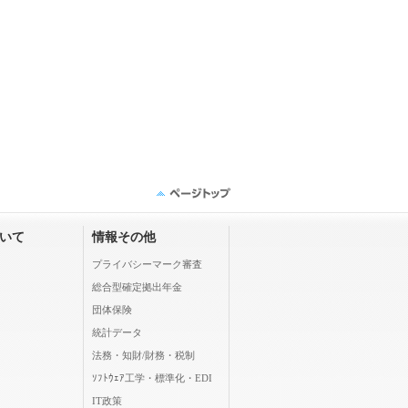
ついて
情報その他
プライバシーマーク審査
総合型確定拠出年金
団体保険
統計データ
法務・知財/財務・税制
ｿﾌﾄｳｪｱ工学・標準化・EDI
IT政策