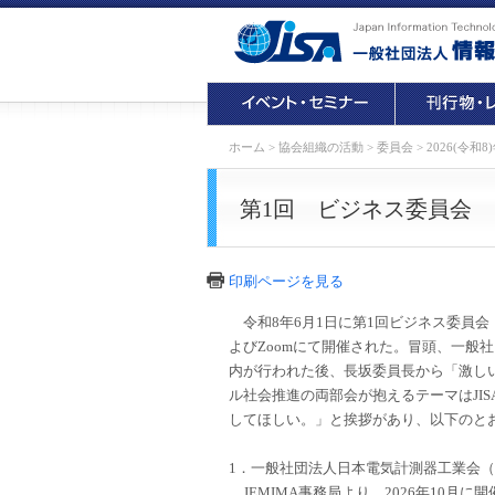
ホーム
>
協会組織の活動
>
委員会
>
2026(令和8
第1回 ビジネス委員会
印刷ページを見る
令和8年6月1日に第1回ビジネス委員会
よびZoomにて開催された。冒頭、一般社
内が行われた後、長坂委員長から「激し
ル社会推進の両部会が抱えるテーマはJI
してほしい。」と挨拶があり、以下のと
1．一般社団法人日本電気計測器工業会（J
JEMIMA事務局より、2026年10月に開