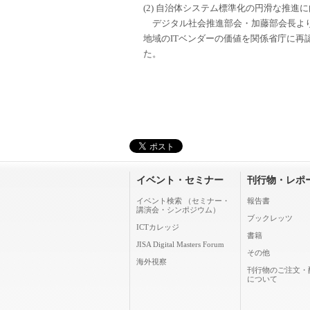
(2) 自治体システム標準化の円滑な推進
デジタル社会推進部会・加藤部会長より
地域のITベンダーの価値を関係省庁に
た。
イベント・セミナー
刊行物・レポ
イベント検索 （セミナー・
報告書
講演会・シンポジウム）
ブックレッツ
ICTカレッジ
書籍
JISA Digital Masters Forum
その他
海外視察
刊行物のご注文・
について