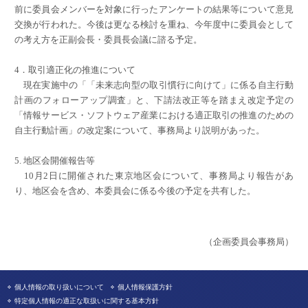
前に委員会メンバーを対象に行ったアンケートの結果等について意見
交換が行われた。今後は更なる検討を重ね、今年度中に委員会として
の考え方を正副会長・委員長会議に諮る予定。
4．取引適正化の推進について
現在実施中の「「未来志向型の取引慣行に向けて」に係る自主行動
計画のフォローアップ調査」と、下請法改正等を踏まえ改定予定の
「情報サービス・ソフトウェア産業における適正取引の推進のための
自主行動計画」の改定案について、事務局より説明があった。
5. 地区会開催報告等
10月2日に開催された東京地区会について、事務局より報告があ
り、地区会を含め、本委員会に係る今後の予定を共有した。
（企画委員会事務局）
個人情報の取り扱いについて
個人情報保護方針
特定個人情報の適正な取扱いに関する基本方針