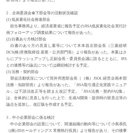
2．企画委員会傘下部会等の活動状況確認
(1) 低炭素化社会推進部会
担当事務局より、経済産業省に報告予定のJISA低炭素化社会実行計
画フォローアップ調査結果について報告があった。
(2) 白書あり方検討部会
白書のあり方の見直し案等について木本昌次部会長（三菱総研
DCS(株)常務取締役 産業・公共部門長）より報告があった。本案はさ
らにブラッシュアップし正副会長・委員長会議に諮るとともに、IPA
との連携等の論点については継続検討する予定。
(3) 法務・契約部会
部会活動状況について筒井邦恵部会長（（株）JSOL 経営企画本部
法務・知財部長）より報告があった。「JISA取引適正化実践マニュア
ル」は下請法改正等を踏まえ改訂予定。「JISA法務・契約FAQ集」
は、全体的に見直しを行った上で、生成AI開発・提供時の留意点等の
論点を追加し、改訂版を作成する予定。
3．中小企業部会に係る検討
中小企業部会の設置について、関連組織の動向等について小島恭氏
（(株) IDホールディングス 常務執行役員）より報告があり、その後事