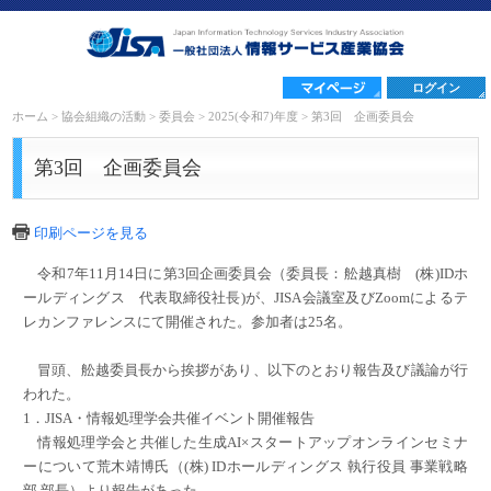
ログイン
ホーム
>
協会組織の活動
>
委員会
>
2025(令和7)年度
>
第3回 企画委員会
第3回 企画委員会
印刷ページを見る
令和7年11月14日に第3回企画委員会（委員長：舩越真樹 (株)IDホ
ールディングス 代表取締役社長)が、JISA会議室及びZoomによるテ
レカンファレンスにて開催された。参加者は25名。
冒頭、舩越委員長から挨拶があり、以下のとおり報告及び議論が行
われた。
1．JISA・情報処理学会共催イベント開催報告
情報処理学会と共催した生成AI×スタートアップオンラインセミナ
ーについて荒木靖博氏（(株) IDホールディングス 執行役員 事業戦略
部 部長）より報告があった。