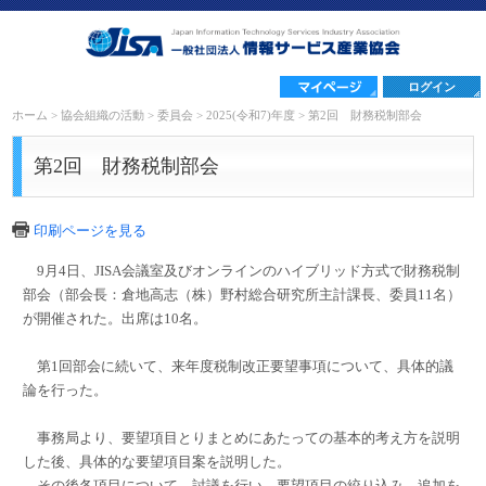
ログイン
ホーム
>
協会組織の活動
>
委員会
>
2025(令和7)年度
>
第2回 財務税制部会
第2回 財務税制部会
印刷ページを見る
9月4日、JISA会議室及びオンラインのハイブリッド方式で財務税制
部会（部会長：倉地高志（株）野村総合研究所主計課長、委員11名）
が開催された。出席は10名。
第1回部会に続いて、来年度税制改正要望事項について、具体的議
論を行った。
事務局より、要望項目とりまとめにあたっての基本的考え方を説明
した後、具体的な要望項目案を説明した。
その後各項目について、討議を行い、要望項目の絞り込み、追加を