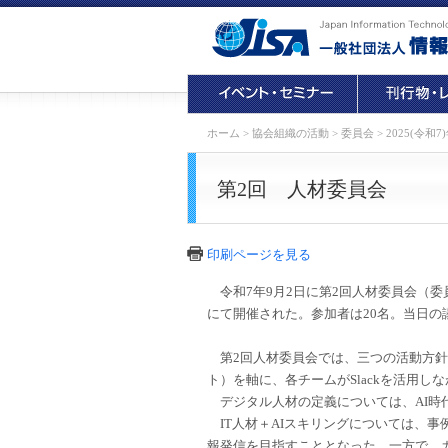
ホーム
>
協会組織の活動
>
委員会
>
2025(令和7
第2回 人材委員会
印刷ページを見る
令和7年9月2日に第2回人材委員会（
にて開催された。参加者は20名。当日の
第2回人材委員会では、三つの活動方針（
ト）を軸に、各チームがSlackを活用
デジタル人材の定義については、AI時
IT人材＋AIスキリングについては、
報発信を目指すこととなった。一方で、