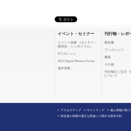
イベント・セミナー
刊行物・レポ
イベント検索 （セミナー・
報告書
講演会・シンポジウム）
ブックレッツ
ICTカレッジ
書籍
JISA Digital Masters Forum
その他
海外視察
刊行物のご注文・
について
アクセスマップ
サイトマップ
個人情報の取り
特定個人情報の適正な取扱いに関する基本方針