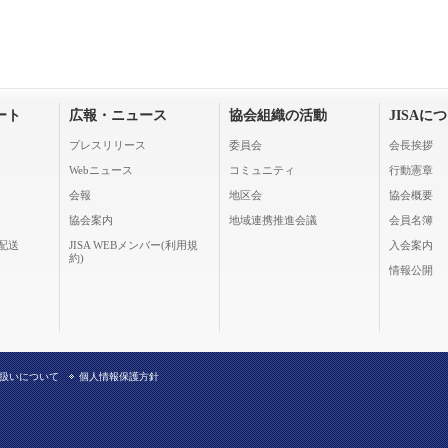
ート
広報・ニュース
協会組織の活動
JISAに
プレスリリース
委員会
会長挨拶
Webニュース
コミュニティ
行動憲章
会報
地区会
協会概要
協会案内
地域連携推進会議
会員名簿
配送
JISA WEBメンバー(利用規
入会案内
約)
情報公開
扱いについて
個人情報保護方針