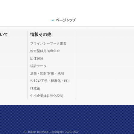
ついて
情報その他
プライバシーマーク審査
総合型確定拠出年金
団体保険
統計データ
法務・知財/財務・税制
ｿﾌﾄｳｪｱ工学・標準化・EDI
IT政策
中小企業経営強化税制
All Rights Reserved, Copyright© 2020,JISA