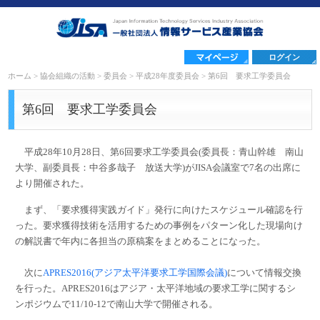
ログイン
ホーム
>
協会組織の活動
>
委員会
>
平成28年度委員会
>
第6回 要求工学委員会
第6回 要求工学委員会
平成28年10月28日、第6回要求工学委員会(委員長：青山幹雄 南山
大学、副委員長：中谷多哉子 放送大学)がJISA会議室で7名の出席に
より開催された。
まず、「要求獲得実践ガイド」発行に向けたスケジュール確認を行
った。要求獲得技術を活用するための事例をパターン化した現場向け
の解説書で年内に各担当の原稿案をまとめることになった。
次に
APRES2016(アジア太平洋要求工学国際会議)
について情報交換
を行った。APRES2016はアジア・太平洋地域の要求工学に関するシ
ンポジウムで11/10-12で南山大学で開催される。