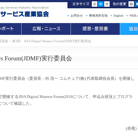
お問合せ
事務局所在地
English
WEB
委員会
>
第3回 JISA Digital Masters Forum(JDMF)実行委員会
ters Forum(JDMF)実行委員会
DMF実行委員会（委員長：向 浩一 コムチュア(株) 代表取締役会長）を開催し
JISA Digital Masters Forum2016について、申込み状況とプログラ
について確認した。
(赤尾)