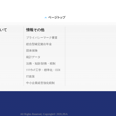
ついて
情報その他
プライバシーマーク審査
総合型確定拠出年金
団体保険
統計データ
法務・知財/財務・税制
ｿﾌﾄｳｪｱ工学・標準化・EDI
IT政策
中小企業経営強化税制
All Rights Reserved, Copyright© 2020,JISA