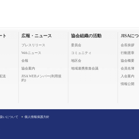
ート
広報・ニュース
協会組織の活動
JISAに
プレスリリース
委員会
会長挨拶
Webニュース
コミュニティ
行動憲章
会報
地区会
協会概要
協会案内
地域連携推進会議
会員名簿
配送
JISA WEBメンバー(利用規
入会案内
約)
情報公開
扱いについて
個人情報保護方針