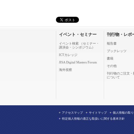
イベント・セミナー
刊行物・レポ
イベント検索 （セミナー・
報告書
講演会・シンポジウム）
ブックレッツ
ICTカレッジ
書籍
JISA Digital Masters Forum
その他
海外視察
刊行物のご注文・
について
アクセスマップ
サイトマップ
個人情報の取り
特定個人情報の適正な取扱いに関する基本方針