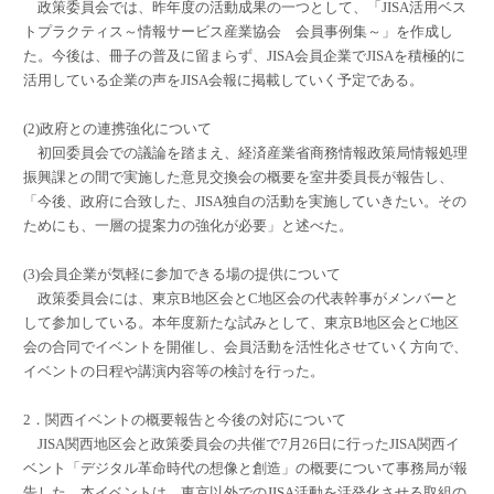
政策委員会では、昨年度の活動成果の一つとして、「JISA活用ベス
トプラクティス～情報サービス産業協会 会員事例集～」を作成し
た。今後は、冊子の普及に留まらず、JISA会員企業でJISAを積極的に
活用している企業の声をJISA会報に掲載していく予定である。
(2)政府との連携強化について
初回委員会での議論を踏まえ、経済産業省商務情報政策局情報処理
振興課との間で実施した意見交換会の概要を室井委員長が報告し、
「今後、政府に合致した、JISA独自の活動を実施していきたい。その
ためにも、一層の提案力の強化が必要」と述べた。
(3)会員企業が気軽に参加できる場の提供について
政策委員会には、東京B地区会とC地区会の代表幹事がメンバーと
して参加している。本年度新たな試みとして、東京B地区会とC地区
会の合同でイベントを開催し、会員活動を活性化させていく方向で、
イベントの日程や講演内容等の検討を行った。
2．関西イベントの概要報告と今後の対応について
JISA関西地区会と政策委員会の共催で7月26日に行ったJISA関西イ
ベント「デジタル革命時代の想像と創造」の概要について事務局が報
告した。本イベントは、東京以外でのJISA活動を活発化させる取組の