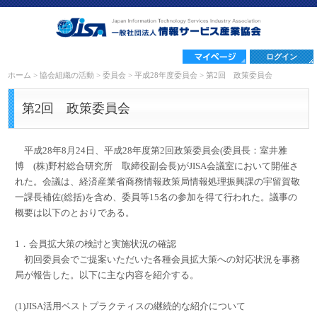
ログイン
ホーム
>
協会組織の活動
>
委員会
>
平成28年度委員会
>
第2回 政策委員会
第2回 政策委員会
平成28年8月24日、平成28年度第2回政策委員会(委員長：室井雅
博 (株)野村総合研究所 取締役副会長)がJISA会議室において開催さ
れた。会議は、経済産業省商務情報政策局情報処理振興課の宇留賀敬
一課長補佐(総括)を含め、委員等15名の参加を得て行われた。議事の
概要は以下のとおりである。
1．会員拡大策の検討と実施状況の確認
初回委員会でご提案いただいた各種会員拡大策への対応状況を事務
局が報告した。以下に主な内容を紹介する。
(1)JISA活用ベストプラクティスの継続的な紹介について