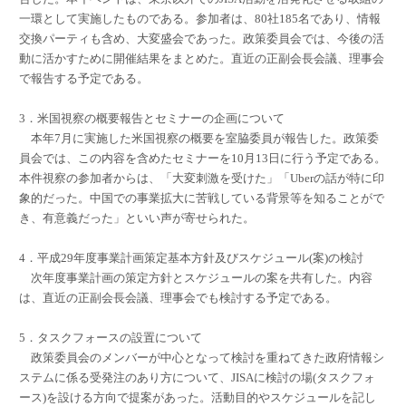
一環として実施したものである。参加者は、80社185名であり、情報
交換パーティも含め、大変盛会であった。政策委員会では、今後の活
動に活かすために開催結果をまとめた。直近の正副会長会議、理事会
で報告する予定である。
3．米国視察の概要報告とセミナーの企画について
本年7月に実施した米国視察の概要を室脇委員が報告した。政策委
員会では、この内容を含めたセミナーを10月13日に行う予定である。
本件視察の参加者からは、「大変刺激を受けた」「Uberの話が特に印
象的だった。中国での事業拡大に苦戦している背景等を知ることがで
き、有意義だった」といい声が寄せられた。
4．平成29年度事業計画策定基本方針及びスケジュール(案)の検討
次年度事業計画の策定方針とスケジュールの案を共有した。内容
は、直近の正副会長会議、理事会でも検討する予定である。
5．タスクフォースの設置について
政策委員会のメンバーが中心となって検討を重ねてきた政府情報シ
ステムに係る受発注のあり方について、JISAに検討の場(タスクフォ
ース)を設ける方向で提案があった。活動目的やスケジュールを記し