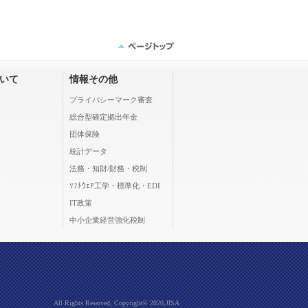
ついて
情報その他
プライバシーマーク審査
総合型確定拠出年金
団体保険
統計データ
法務・知財/財務・税制
ｿﾌﾄｳｪｱ工学・標準化・EDI
IT政策
中小企業経営強化税制
All Rights Reserved, Copyright© 2020,JISA