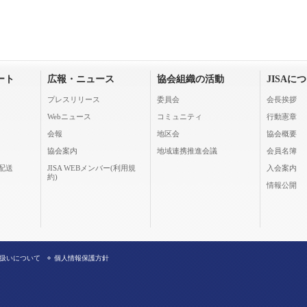
ート
広報・ニュース
協会組織の活動
JISAに
プレスリリース
委員会
会長挨拶
Webニュース
コミュニティ
行動憲章
会報
地区会
協会概要
協会案内
地域連携推進会議
会員名簿
配送
JISA WEBメンバー(利用規
入会案内
約)
情報公開
扱いについて
個人情報保護方針