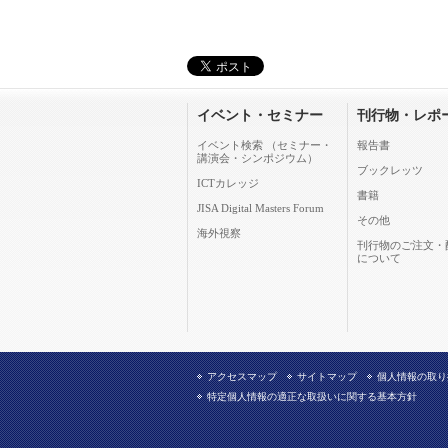
イベント・セミナー
刊行物・レポ
イベント検索 （セミナー・
報告書
講演会・シンポジウム）
ブックレッツ
ICTカレッジ
書籍
JISA Digital Masters Forum
その他
海外視察
刊行物のご注文・
について
アクセスマップ
サイトマップ
個人情報の取り
特定個人情報の適正な取扱いに関する基本方針