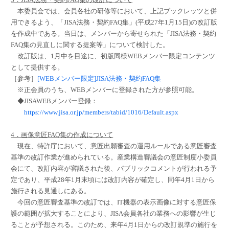
本委員会では、会員各社の研修等において、上記ブックレッツと併
用できるよう、「JISA法務・契約FAQ集」(平成27年1月15日)の改訂版
を作成中である。当日は、メンバーから寄せられた「JISA法務・契約
FAQ集の見直しに関する提案等」について検討した。
改訂版は、1月中を目途に、初版同様WEBメンバー限定コンテンツ
として提供する。
［参考］
[WEBメンバー限定]JISA法務・契約FAQ集
※正会員のうち、WEBメンバーに登録された方が参照可能。
◆JISAWEBメンバー登録：
https://www.jisa.or.jp/members/tabid/1016/Default.aspx
4．画像意匠FAQ集の作成について
現在、特許庁において、意匠出願審査の運用ルールである意匠審査
基準の改訂作業が進められている。産業構造審議会の意匠制度小委員
会にて、改訂内容が審議された後、パブリックコメントが行われる予
定であり、平成28年1月末頃には改訂内容が確定し、同年4月1日から
施行される見通しにある。
今回の意匠審査基準の改訂では、IT機器の表示画像に対する意匠保
護の範囲が拡大することにより、JISA会員各社の業務への影響が生じ
ることが予想される。このため、来年4月1日からの改訂規準の施行を