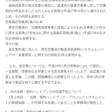
偽装請負等の違法派遣の場合に、派遣先が派遣労働者に対して労働
契約の申込みをしたものとみなす制度が平成27年10月から施行された
ため、その内容を反映する。
②疑義応答集第2集の公表
厚生労働省の「労働者派遣事業と請負により行われる事業との区分
に関する基準(37号告示)に関する疑義応答集(第2集)」(平成25年8月28
日)の内容を反映する。
③その他
改定案作成に当たり、厚生労働省の報道発表資料(システムエンジ
ニアの「多重派遣」に関する行政処分)等を参照する。
なお、改定案については、平成28年1月の理事会において報告し、
一定期間、理事各位を対象とする意見募集を行った上で、改定案の見
直しを実施。この間、関係機関との調整も行った上で、同年3月の理
事会で承認を得て公開する予定である。
2．JISA法務・契約ハンドブックの完成予定について
1月上旬頃、「法務・契約ハンドブック－プロジェクトマネジメン
トの基礎知識－」が完成する見通しであることを事務局が報告した。
3．JISA法務・契約FAQ集の改訂について