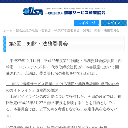
ログイン
ホーム
>
協会組織の活動
>
委員会
>
平成27年度委員会
>
第3回 知財・法務委員会
第3回 知財・法務委員会
平成27年12月14日、平成27年度第3回知財・法務委員会(委員長：西
崎宏 JFEシステムズ(株) 代表取締役社長)がJISA会議室において開
催された。会議は、委員等18名の参加を得て行われた。
1．JISA「情報サービス産業における適正な業務委託契約運用のため
のガイドライン」改定案の検討
上記ガイドラインの改定案について検討した。今回の改定では、初
回改定(平成25年3月27日)後の状況を反映することを目的としてい
る。本委員会では、以下の点を考慮しながら、改定作業を進めてい
る。
①労働契約申込みみなし制度(労働者派遣法第40条の6)の施行