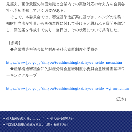
見据え、画像意匠の制度知識と企業内での実務対応の考え方を会員各
社へ予め周知しておく必要がある。
そこで、本委員会では、審査基準改訂案に基づき、ベンダの法務・
知財担当者が社員から画像意匠に関して受けると思われる質問を想定
し、回答案を作成中であり、当日は、その状況について共有した。
【参考】
◆産業構造審議会知的財産分科会意匠制度小委員会
https://www.jpo.go.jp/shiryou/toushin/shingikai/isyou_seido_menu.htm
◆産業構造審議会知的財産分科会意匠制度小委員会意匠審査基準ワ
ーキンググループ
https://www.jpo.go.jp/shiryou/toushin/shingikai/isyou_seido_wg_menu.htm
(茂木)
個人情報の取り扱いについて
個人情報保護方針
特定個人情報の適正な取扱いに関する基本方針