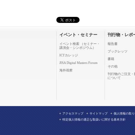
イベント・セミナー
刊行物・レポ
イベント検索 （セミナー・
報告書
講演会・シンポジウム）
ブックレッツ
ICTカレッジ
書籍
JISA Digital Masters Forum
その他
海外視察
刊行物のご注文・
について
アクセスマップ
サイトマップ
個人情報の取り
特定個人情報の適正な取扱いに関する基本方針