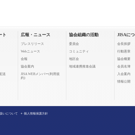
ート
広報・ニュース
協会組織の活動
JISAに
プレスリリース
委員会
会長挨拶
Webニュース
コミュニティ
行動憲章
会報
地区会
協会概要
協会案内
地域連携推進会議
会員名簿
配送
JISA WEBメンバー(利用規
入会案内
約)
情報公開
扱いについて
個人情報保護方針