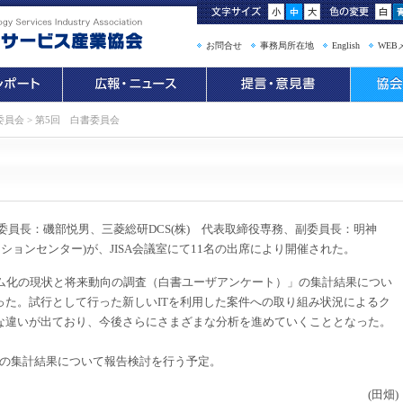
お問合せ
事務局所在地
English
WEB
委員会
>
第5回 白書委員会
委員長：磯部悦男、三菱総研DCS(株) 代表取締役専務、副委員長：明神
ションセンター)が、JISA会議室にて11名の出席により開催された。
ム化の現状と将来動向の調査（白書ユーザアンケート）」の集計結果につい
った。試行として行った新しいITを利用した案件への取り組み状況によるク
な違いが出ており、今後さらにさまざまな分析を進めていくこととなった。
トの集計結果について報告検討を行う予定。
(田畑)