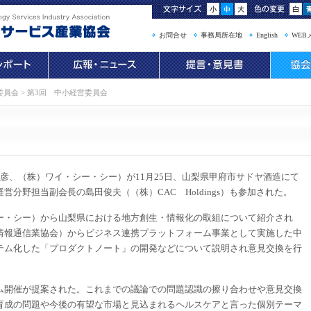
お問合せ
事務局所在地
English
WEB
委員会
>
第3回 中小経営委員会
、（株）ワイ・シー・シー）が11月25日、山梨県甲府市サドヤ酒造にて
経営分野担当副会長の島田俊夫（（株）CAC Holdings）も参加された。
・シー）から山梨県における地方創生・情報化の取組について紹介され
情報通信業協会）からビジネス連携プラットフォーム事業として実施した中
テム化した「プロダクトノート」の開発などについて説明され意見交換を行
開催が提案された。これまでの議論での問題認識の擦り合わせや意見交換
育成の問題や今後の有望な市場と見込まれるヘルスケアと言った個別テーマ