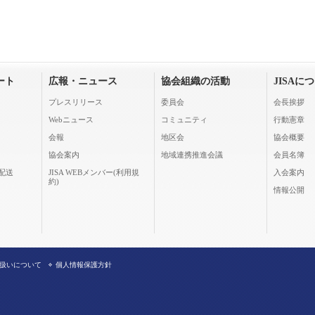
ート
広報・ニュース
協会組織の活動
JISAに
プレスリリース
委員会
会長挨拶
Webニュース
コミュニティ
行動憲章
会報
地区会
協会概要
協会案内
地域連携推進会議
会員名簿
配送
JISA WEBメンバー(利用規
入会案内
約)
情報公開
扱いについて
個人情報保護方針