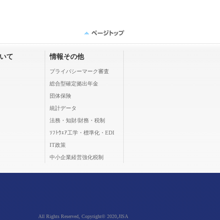
ついて
情報その他
プライバシーマーク審査
総合型確定拠出年金
団体保険
統計データ
法務・知財/財務・税制
ｿﾌﾄｳｪｱ工学・標準化・EDI
IT政策
中小企業経営強化税制
All Rights Reserved, Copyright© 2020,JISA