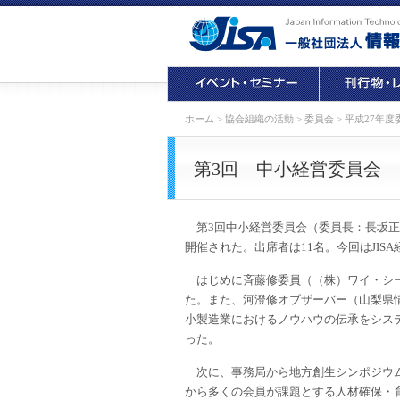
ホーム
>
協会組織の活動
>
委員会
>
平成27年度
第3回 中小経営委員会
第3回中小経営委員会（委員長：長坂正彦
開催された。出席者は11名。今回はJISA
はじめに斉藤修委員（（株）ワイ・シー
た。また、河澄修オブザーバー（山梨県
小製造業におけるノウハウの伝承をシス
った。
次に、事務局から地方創生シンポジウム
から多くの会員が課題とする人材確保・