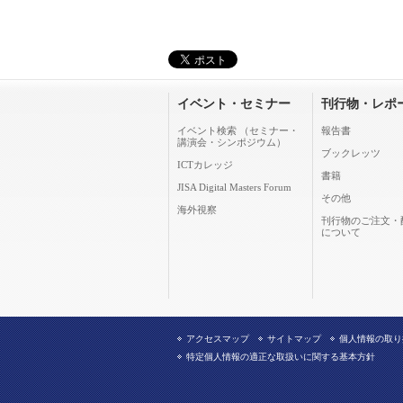
イベント・セミナー
刊行物・レポ
イベント検索 （セミナー・
報告書
講演会・シンポジウム）
ブックレッツ
ICTカレッジ
書籍
JISA Digital Masters Forum
その他
海外視察
刊行物のご注文・
について
アクセスマップ
サイトマップ
個人情報の取り
特定個人情報の適正な取扱いに関する基本方針