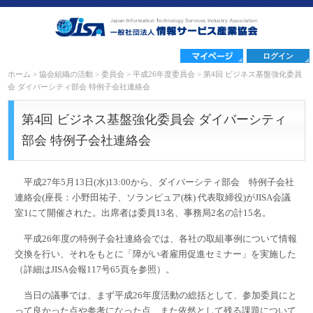
ログイン
ホーム
>
協会組織の活動
>
委員会
>
平成26年度委員会
>
第4回 ビジネス基盤強化委員
会 ダイバーシティ部会 特例子会社連絡会
第4回 ビジネス基盤強化委員会 ダイバーシティ
部会 特例子会社連絡会
平成27年5月13日(水)13:00から、ダイバーシティ部会 特例子会社
連絡会(座長：小野田祐子、ソランピュア(株) 代表取締役)がJISA会議
室1にて開催された。出席者は委員13名、事務局2名の計15名。
平成26年度の特例子会社連絡会では、各社の取組事例について情報
交換を行い、それをもとに「障がい者雇用促進セミナー」を実施した
（詳細はJISA会報117号65頁を参照）。
当日の議事では、まず平成26年度活動の総括として、参加委員にと
って良かった点や参考になった点、また依然として残る課題について