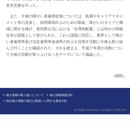
意見交換を行った。
また、今後の障がい者雇用促進については、処遇やキャリアマネジ
メント等の見直し、採用環境向上のための取組、障がいのタイプと職
域に関する検討、差別禁止法における「合理的配慮」とは何かの明確
化等が課題として挙げられた。これら課題に対応し、業界として障が
い者雇用率及び法定雇用率達成率の向上を目指す活動に今後も取り組
んで行くことが確認された。それを踏まえ、平成27年度の活動につい
て今後の活動や取り上げるべきテーマについて議論した。
(増田)
個人情報の取り扱いについて
個人情報保護方針
特定個人情報の適正な取扱いに関する基本方針
All Rights Reserved, Copyright© 2020,JISA