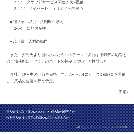
2-5-5 クラウドサービス関連の技術動向
2-5-12 サイバーセキュリティへの対応
■2部6章 取引・法制度の動向
2-6-1 知的財産権
■2部7章 人材の動向
また、委託先より提示された今回のテーマ「変化する時代の顧客と
の市場共創に向けて」のパートの概要についても検討した
今後、10月中の刊行を目指して、7月～8月にかけて2回部会を開催
し、原稿の査読を行う予定。
(田畑)
個人情報の取り扱いについて
個人情報保護方針
特定個人情報の適正な取扱いに関する基本方針
All Rights Reserved, Copyright© 2020,JISA