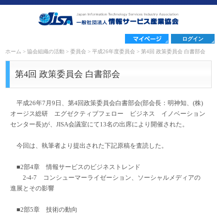
ログイン
ホーム
>
協会組織の活動
>
委員会
>
平成26年度委員会
>
第4回 政策委員会 白書部会
第4回 政策委員会 白書部会
平成26年7月9日、第4回政策委員会白書部会(部会長：明神知、(株)
オージス総研 エグゼクティブフェロー ビジネス イノベーション
センター長)が、JISA会議室にて13名の出席により開催された。
今回は、執筆者より提出された下記原稿を査読した。
■2部4章 情報サービスのビジネストレンド
2-4-7 コンシューマーライゼーション、ソーシャルメディアの
進展とその影響
■2部5章 技術の動向