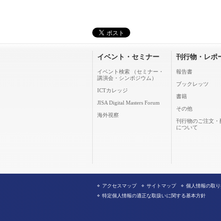
イベント・セミナー
刊行物・レポ
イベント検索 （セミナー・
報告書
講演会・シンポジウム）
ブックレッツ
ICTカレッジ
書籍
JISA Digital Masters Forum
その他
海外視察
刊行物のご注文・
について
アクセスマップ
サイトマップ
個人情報の取り
特定個人情報の適正な取扱いに関する基本方針