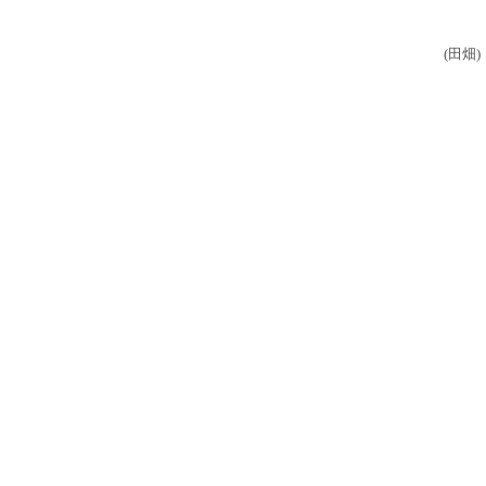
(
田畑
)