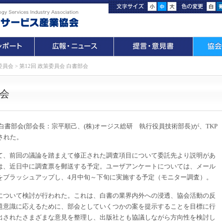
委員会
>
第12回 政策委員会 白書部会
部会
白書部会
(
部会長：宗平順己、
(
株
)
オージス総研 執行役員技術部長
)
が、
TKP
された。
、前回の議論を踏まえて修正された調査項目について委託先より説明があ
は、近日中に調査票を郵送する予定。ユーザアンケートについては、メール
をブラッシュアップし、
4
月中旬～下旬に実施する予定（モニター調査）。
ついて検討が行われた。これは、白書の業界内外への浸透、協会活動の反
題意識に応えるために、部会としていくつかの案を提示することを目標に行
出されたさまざまな意見を整理し、出版社とも協議しながら方向性を検討し