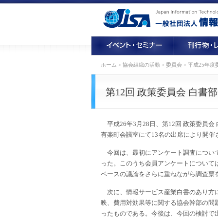
ホーム
>
協会組織の活動
>
委員会
>
平成25年度
第12回 政策委員会 白書
平成
26
年
3
月
28
日、第
12
回
政策委員会
有楽町会議室にて
13
名の出席により開催
今回は、最初にアンケート調査について
った。このうち会員アンケートについて
ベースの議論をさらに重ねながら調査票
次に、情報サービス産業白書のあり方に
映、費用対効果等に関する協会幹部の問
ったものである。今後は、今回の検討で