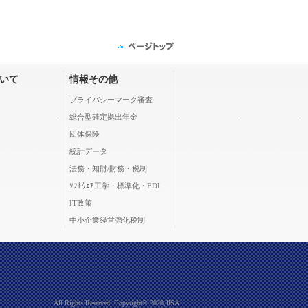
ついて
情報その他
プライバシーマーク審査
総合型確定拠出年金
団体保険
統計データ
法務・知財/財務・税制
ｿﾌﾄｳｪｱ工学・標準化・EDI
IT政策
中小企業経営強化税制
All Rights Reserved, Copyright© 2020,JISA