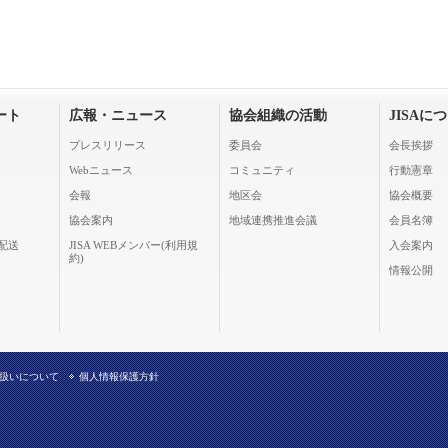
ート
広報・ニュース
協会組織の活動
JISAに
プレスリリース
委員会
会長挨拶
Webニュース
コミュニティ
行動憲章
会報
地区会
協会概要
協会案内
地域連携推進会議
会員名簿
配送
JISA WEBメンバー(利用規
入会案内
約)
情報公開
扱いについて
個人情報保護方針