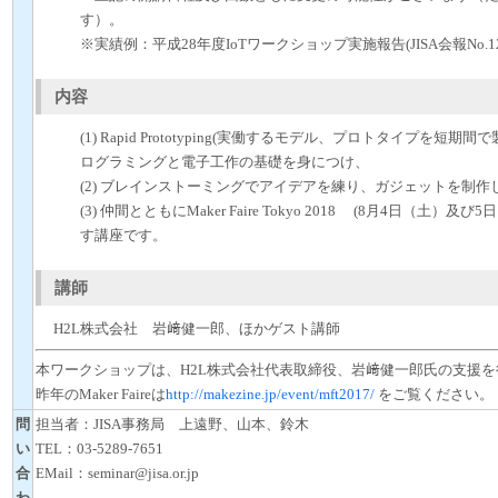
す）。
※実績例：平成28年度IoTワークショップ実施報告(JISA会報No.12
内容
(1) Rapid Prototyping(実働するモデル、プロトタイプを短
ログラミングと電子工作の基礎を身につけ、
(2) ブレインストーミングでアイデアを練り、ガジェットを制作
(3) 仲間とともにMaker Faire Tokyo 2018 (8月4日（土
す講座です。
講師
H2L株式会社 岩﨑健一郎、ほかゲスト講師
本ワークショップは、H2L株式会社代表取締役、岩﨑健一郎氏の支援
昨年のMaker Faireは
http://makezine.jp/event/mft2017/
をご覧ください。
問
担当者：JISA事務局 上遠野、山本、鈴木
い
TEL：03-5289-7651
合
EMail：seminar@jisa.or.jp
わ