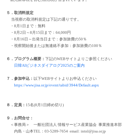
５．取消料規定
当視察の取消料規定は下記の通りです。
・8月1日まで：無料
・8月2日～8月15日まで：64,000円
・8月16日～出発当日まで：参加旅費の50％
・視察開始後または無連絡不参加：参加旅費の100％
６．プログラム概要：
下記のWEBサイトよりご参照ください
日韓AIビジネスダイアログ2025のご案内
７．参加申込：
以下WEBサイトよりお申込ください
https://www.jisa.or.jp/event/tabid/3944/Default.aspx
８．定員：
15名(8月1日締め切り)
９．お問合せ：
＜事務局＞ 一般社団法人 情報サービス産業協会 事業推進本部
内島・山本TEL：03-5289-7654 email: intnl@jisa.or.jp