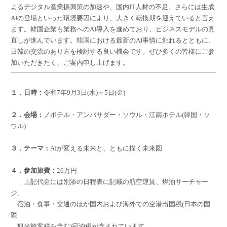
よるデジタル産業振興策の加速や、国内IT人材の不足、さらには生成
AIの登場といった環境要因により、大きく転換期を迎えていると言え
ます。韓国企業も業務へのAI導入を進めており、ビジネスモデルの見
直しが進んでいます。韓国における最新のAI事情に触れるとともに、
日韓の交流のあり方を検討する良い機会です。ぜひ多くの皆様にご参
加いただきたく、ご案内申し上げます。
１．日時：
令和7年9月3日(水)～5日(金)
２．会場：
ノボテル・アンバサダー・ソウル・江南ホテル(韓国・ソ
ウル)
３．テーマ：
AIが変える未来と、ともに描く未来図
４．参加旅費：
26万円
上記代金には別添の日程表に記載の航空運賃、燃油サーチャー
ジ、
宿泊・食事・交通のほか国内および海外での空港出国税(日本の国
際
観光旅客税を含む)宿泊税が含まれています。