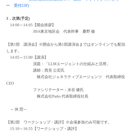
ー 受付23F)
3．次第(予定)
14:00～14:05【開会挨拶】
JISA東京地区会 代表幹事 桑野 徹
【第1部 講演会】※開会から第1部講演会まではオンラインでも配信
します。
14:05～15:00【講演】
演題：「LLMエージェントの仕組みと活用」
講師：西見 公宏氏
株式会社ジェネラティブエージェンツ 代表取締役
CEO
ファシリテーター：水谷 健氏
株式会社Parks 代表取締役社長
～ 休 憩～
【第2部 ワークショップ・講評】※会場参加のみ可能です。
15:10～16:55【ワークショップ・講評】