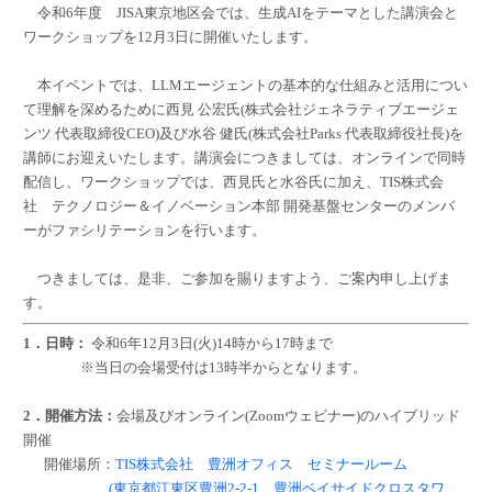
令和6年度 JISA東京地区会では、生成AIをテーマとした講演会と
ワークショップを12月3日に開催いたします。
本イベントでは、LLMエージェントの基本的な仕組みと活用につい
て理解を深めるために西見 公宏氏(株式会社ジェネラティブエージェ
ンツ 代表取締役CEO)及び水谷 健氏(株式会社Parks 代表取締役社長)を
講師にお迎えいたします。講演会につきましては、オンラインで同時
配信し、ワークショップでは、西見氏と水谷氏に加え、TIS株式会
社 テクノロジー＆イノベーション本部 開発基盤センターのメンバ
ーがファシリテーションを行います。
つきましては、是非、ご参加を賜りますよう、ご案内申し上げま
す。
1．日時：
令和6年12月3日(火)14時から17時まで
※当日の会場受付は13時半からとなります。
2．開催方法：
会場及びオンライン(Zoomウェビナー)のハイブリッド
開催
開催場所：
TIS株式会社 豊洲オフィス セミナールーム
(東京都江東区豊洲2-2-1 豊洲ベイサイドクロスタワ