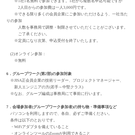
※1社1名無料で参加できます。1社から複数名申込可能ですが
2人目からの参加費は一人3,000円です。
※できる限り多くの会員企業にご参加いただけるよう、一社当た
りの参加
人数を事務局で調整・制限させていただくことがございます。
ご了承ください。
※定員になり次第、申込受付を終了いたします。
(2)オンライン参加：
※無料
6．グループワーク(第2部)の参加対象
※JISA正会員企業の技術リーダー、プロジェクトマネージャー、
新人エンジニアの方(若手～中堅クラス)
※なお、グループ編成は事務局にて事前に行います。
7．会場参加者(グループワーク参加者)の持ち物・準備事項など
パソコンを利用しますので、各自、必ずご準備ください。
条件は以下のとおりです。
・WiFiアダプタを備えていること
・オンラインツールのZoomが利用できること