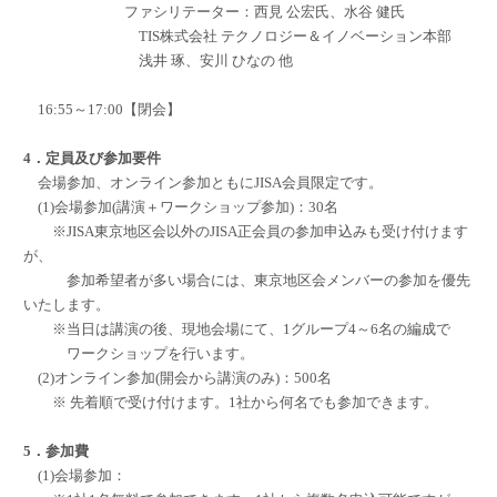
ファシリテーター：西見 公宏氏、水谷 健氏
TIS株式会社 テクノロジー＆イノベーション本部
浅井 琢、安川 ひなの 他
16:55～17:00【閉会】
4．定員及び参加要件
会場参加、オンライン参加ともにJISA会員限定です。
(1)会場参加(講演＋ワークショップ参加)：30名
※JISA東京地区会以外のJISA正会員の参加申込みも受け付けます
が、
参加希望者が多い場合には、東京地区会メンバーの参加を優先
いたします。
※当日は講演の後、現地会場にて、1グループ4～6名の編成で
ワークショップを行います。
(2)オンライン参加(開会から講演のみ)：500名
※ 先着順で受け付けます。1社から何名でも参加できます。
5．参加費
(1)会場参加：