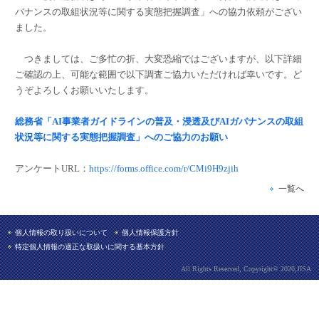
バナンスの取組状況等に関する実態把握調査」への協力依頼がござい
ました。
つきましては、ご多忙の折、大変恐縮ではございますが、以下詳細
ご確認の上、可能な範囲で以下調査ご協力いただければ幸いです。ど
うぞよろしくお願いいたします。
総務省「AI事業者ガイドラインの普及・浸透及びAIガバナンスの取組
状況等に関する実態把握調査」へのご協力のお願い
アンケートURL：
https://forms.office.com/r/CMi9H9zjih
一覧へ
個人情報の取り扱いについて
個人情報保護方針
特定個人情報の適正な取扱いに関する基本方針
All Rights Reserved, Copyright© 2020,JISA