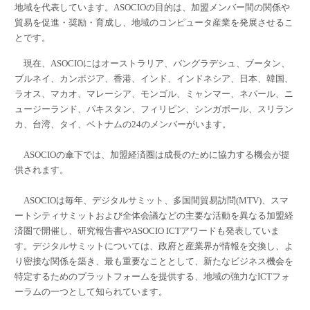
地域を代表しています。ASOCIOの目的は、加盟メンバー間の関係や
貿易を促進・奨励・育成し、地域のコンピュータ産業を発展させるこ
とです。
現在、ASOCIOにはオーストラリア、バングラデシュ、ブータン、
ブルネイ、カンボジア、香港、インド、インドネシア、日本、韓国、
ラオス、マカオ、マレーシア、モンゴル、ミャンマー、ネパール、ニ
ュージーランド、パキスタン、フィリピン、シンガポール、スリラン
カ、台湾、タイ、ベトナムの24のメンバーがいます。
ASOCIOの傘下では、加盟経済圏は成長のために協力する機会が提
供されます。
ASOCIOは毎年、デジタルサミット、多国間貿易訪問(MTV)、スマ
ートシティサミットおよび全体会議などの主要な活動を異なる加盟経
済圏で開催し、研究報告書やASOCIO ICTアワードも発表していま
す。デジタルサミットについては、政府と産業界が情報を交換し、よ
り密接な関係を築き、最も重要なこととして、新たなビジネス機会を
特定するためのプラットフォームを提供する、地域の強力なICTフォ
ーラムの一つとして知られています。