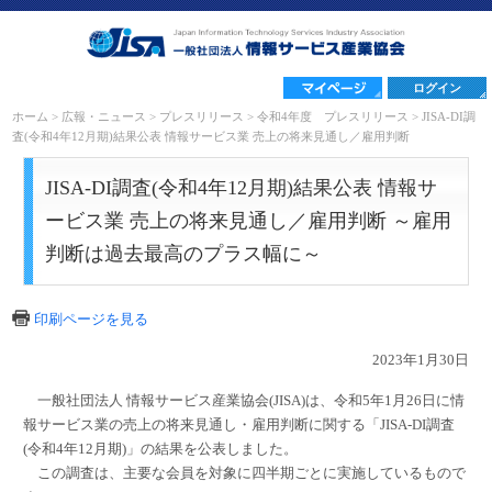
ログイン
ホーム
>
広報・ニュース
>
プレスリリース
>
令和4年度 プレスリリース
>
JISA-DI調
査(令和4年12月期)結果公表 情報サービス業 売上の将来見通し／雇用判断
JISA-DI調査(令和4年12月期)結果公表 情報サ
ービス業 売上の将来見通し／雇用判断 ～雇用
判断は過去最高のプラス幅に～
印刷ページを見る
2023年1月30日
一般社団法人 情報サービス産業協会(JISA)は、令和5年1月26日に情
報サービス業の売上の将来見通し・雇用判断に関する「JISA-DI調査
(令和4年12月期)」の結果を公表しました。
この調査は、主要な会員を対象に四半期ごとに実施しているもので