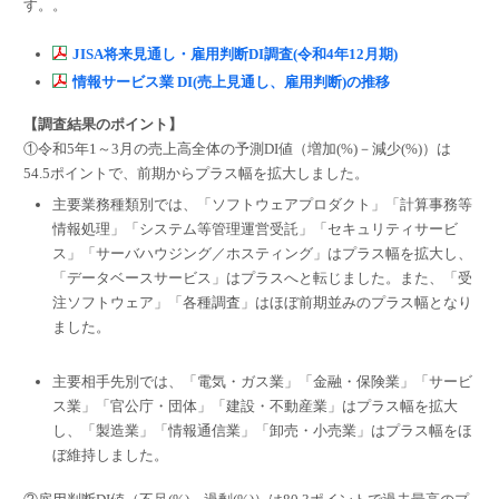
す。。
JISA将来見通し・雇用判断DI調査(令和4年12月期)
情報サービス業 DI(売上見通し、雇用判断)の推移
【調査結果のポイント】
①令和5年1～3月の売上高全体の予測DI値（増加(%)－減少(%)）は
54.5ポイントで、前期からプラス幅を拡大しました。
主要業務種類別では、「ソフトウェアプロダクト」「計算事務等
情報処理」「システム等管理運営受託」「セキュリティサービ
ス」「サーバハウジング／ホスティング」はプラス幅を拡大し、
「データベースサービス」はプラスへと転じました。また、「受
注ソフトウェア」「各種調査」はほぼ前期並みのプラス幅となり
ました。
主要相手先別では、「電気・ガス業」「金融・保険業」「サービ
ス業」「官公庁・団体」「建設・不動産業」はプラス幅を拡大
し、「製造業」「情報通信業」「卸売・小売業」はプラス幅をほ
ぼ維持しました。