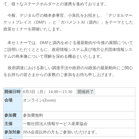
て、様々なステークホルダーとの連携を進めております。
今般、デジタル庁の橋本参事官、小泉氏をお招きし、「デジタルマー
ケットプレイス（
DMP
）」と「ガバメント
AI
（源内）」をテーマとした
政策セミナーを開催いたします。
本セミナーでは、
DMP
と源内をめぐる最新動向や今後の展開について
ご説明いただくとともに、政府情報システム及び地方公共団体情報シス
テムの将来像について理解を深める機会といたします。
政府調達における新しい調達手法や政府の
AI
政策の最新動向にご関心
をお持ちの皆さまからの多数のご参加をお待ち申し上げます。
開催日時
8月3日（月） 14:00～15:30
開催終了
会場
オンライン(Zoom)
参加費
参加費無料
主催
一般社団法人情報サービス産業協会
参加対象
JISA会員以外の方もご参加いただけます。