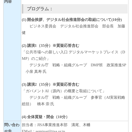
内容
プログラム：
(1) 開会挨拶、デジタル社会推進部会の取組について(10分)
ビジネス委員会 デジタル社会推進部会 部会長 加藤
健
(2) 講演1（35分）※質疑応答含む
「公共市場への新しい入口 デジタルマーケットプレイス（D
MP）のご紹介」
デジタル庁 戦略・組織グループ DMP班 政策推進SP
小泉 真寿 氏
(3) 講演2（35分）※質疑応答含む
「ガバメントAI（源内）の概要と取組について」
デジタル庁 戦略・組織グループ 参事官（AI実装戦略
総括） 橋本 崇 氏
(4) 全体質疑・閉会（10分）
問い合わ
担当者：JISA事業推進本部 溝尾、木幡
せ先
EMail：seminar@jisa.or.jp